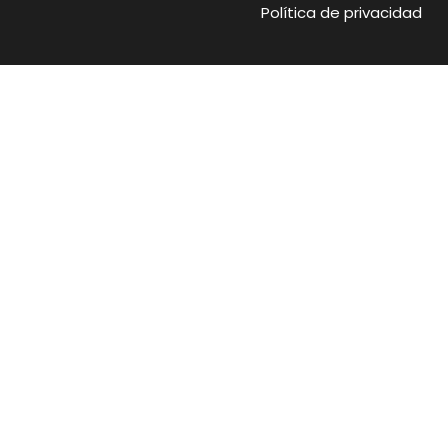
m
r
Política de privacidad