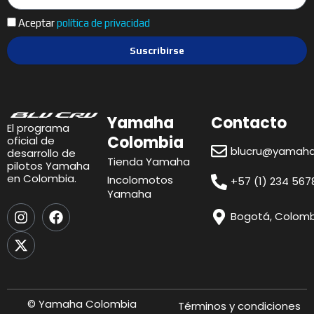
Aceptar
política de privacidad
Suscribirse
Yamaha
Contacto
El programa
Colombia
oficial de
blucru@yamaha
desarrollo de
Tienda Yamaha
pilotos Yamaha
en Colombia.
Incolomotos
+57 (1) 234 567
Yamaha
I
X
F
Bogotá, Colomb
n
-
a
s
t
c
t
w
e
a
i
b
g
t
o
r
t
o
© Yamaha Colombia
Términos y condiciones
a
e
k