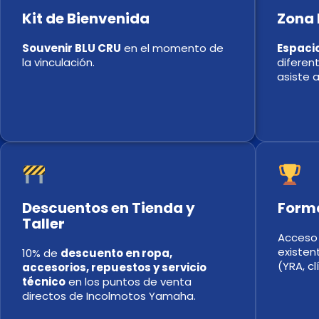
Kit de Bienvenida
Zona 
Souvenir BLU CRU
en el momento de
Espaci
la vinculación.
diferen
asiste 
Descuentos en Tienda y
Form
Taller
Acceso
existen
10% de
descuento en ropa,
(YRA, cl
accesorios, repuestos y servicio
técnico
en los puntos de venta
directos de Incolmotos Yamaha.