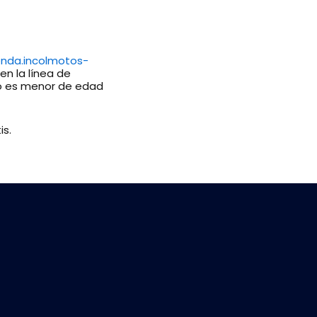
ienda.incolmotos-
n la línea de
to es menor de edad
is.