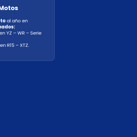
 Motos
oto
al año en
nados:
en YZ – WR – Serie
en R15 – XTZ.