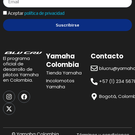
Aceptar
política de privacidad
Suscribirse
Yamaha
Contacto
El programa
Colombia
oficial de
blucru@yamaha
desarrollo de
Tienda Yamaha
pilotos Yamaha
en Colombia.
Incolomotos
+57 (1) 234 567
Yamaha
I
X
F
Bogotá, Colomb
n
-
a
s
t
c
t
w
e
a
i
b
g
t
o
r
t
o
© Yamaha Colombia
Términos y condiciones