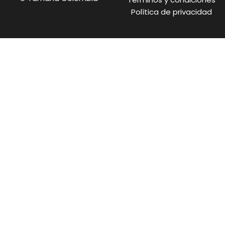
a
e
k
m
r
Política de privacidad