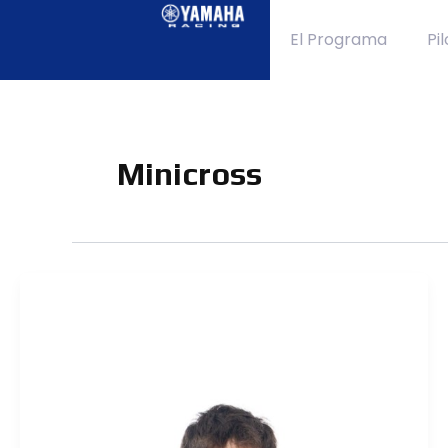
Ir
al
El Programa
Pi
contenido
Minicross