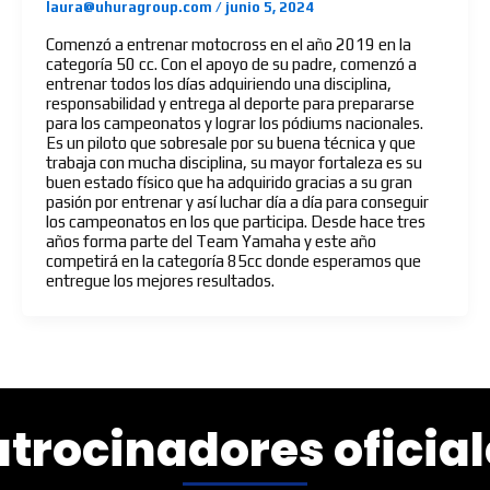
laura@uhuragroup.com
/
junio 5, 2024
Comenzó a entrenar motocross en el año 2019 en la
categoría 50 cc. Con el apoyo de su padre, comenzó a
entrenar todos los días adquiriendo una disciplina,
responsabilidad y entrega al deporte para prepararse
para los campeonatos y lograr los pódiums nacionales.
Es un piloto que sobresale por su buena técnica y que
trabaja con mucha disciplina, su mayor fortaleza es su
buen estado físico que ha adquirido gracias a su gran
pasión por entrenar y así luchar día a día para conseguir
los campeonatos en los que participa. Desde hace tres
años forma parte del Team Yamaha y este año
competirá en la categoría 85cc donde esperamos que
entregue los mejores resultados.
atrocinadores oficial