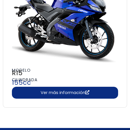
MODELO
R15
CILINDRADA
155cc
Ver más información