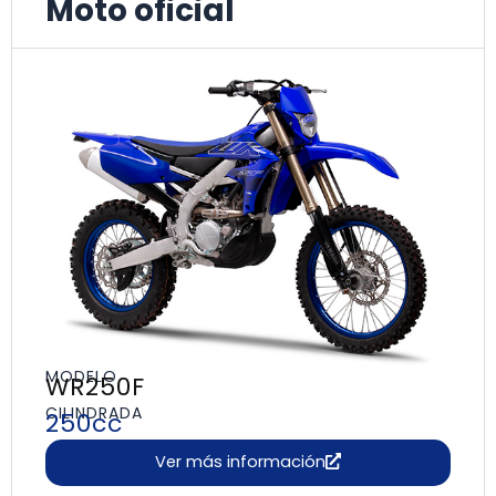
Moto oficial
MODELO
WR250F
CILINDRADA
250cc
Ver más información