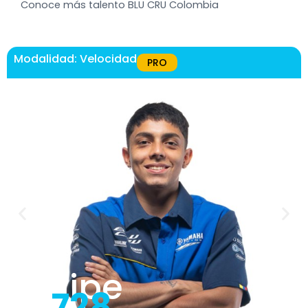
Conoce más talento BLU CRU Colombia
Modalidad:
Velocidad
PRO
Felipe
#
728