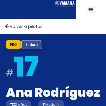
Ir
al
Menu
contenido
Volver a pilotos
PRO
Enduro
17
#
Ana Rodríguez
22 años
Medellín